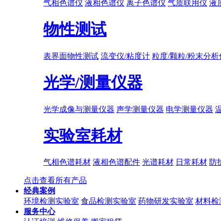
气相色谱仪
液相色谱仪
离子色谱仪
气质联用仪
液
物性测试
表界面物性测试
流变仪/粘度计
粒度/颗粒/粉末分析
光学/测量仪器
光学成像与测量仪器
声学测量仪器
电学测量仪器
实验室耗材
气相色谱耗材
液相色谱配件
光谱耗材
日常耗材
防
点击查看所有产品
经典案例
环境检测实验室
食品检测实验室
药物研发实验室
材料检
服务中心