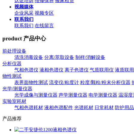
认证培训
维修保养
搬家租赁
视频媒体
企业风采
视频专区
联系我们
联系我们
在线留言
product
产品中心
前处理设备
清洗消毒设备
分离/萃取设备
制样/消解设备
分析仪器
气相色谱仪
液相色谱仪
离子色谱仪
气质联用仪
液质联用
物性测试
表界面物性测试
流变仪/粘度计
粒度/颗粒/粉末分析仪器
光学/测量仪器
光学成像与测量仪器
声学测量仪器
电学测量仪器
温湿度
实验室耗材
气相色谱耗材
液相色谱配件
光谱耗材
日常耗材
防护用品
产品推荐